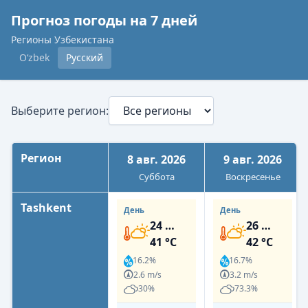
Прогноз погоды на 7 дней
Регионы Узбекистана
O‘zbek
Русский
Выберите регион:
Регион
8 авг. 2026
9 авг. 2026
Суббота
Воскресенье
Tashkent
День
День
24 …
26 …
41 °C
42 °C
16.2%
16.7%
2.6 m/s
3.2 m/s
30%
73.3%