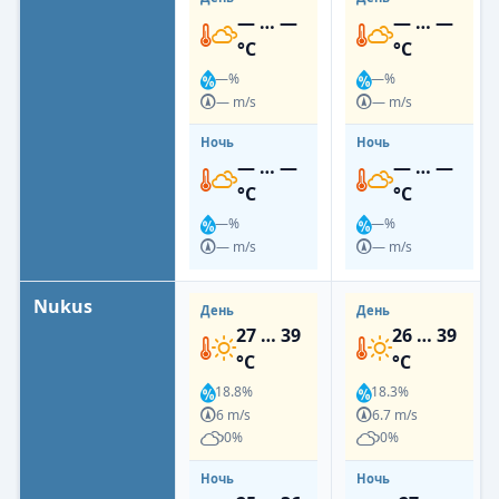
— … —
— … —
°C
°C
—%
—%
— m/s
— m/s
Ночь
Ночь
— … —
— … —
°C
°C
—%
—%
— m/s
— m/s
Nukus
День
День
27 … 39
26 … 39
°C
°C
18.8%
18.3%
6 m/s
6.7 m/s
0%
0%
Ночь
Ночь