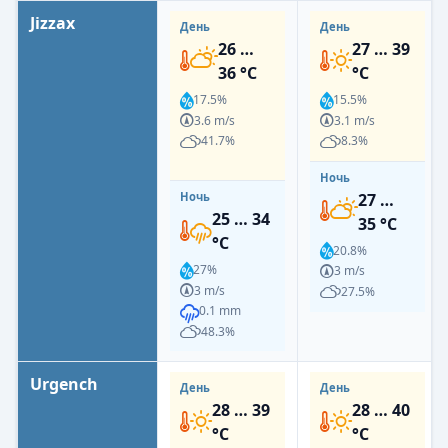
Jizzax
День
День
26 …
27 … 39
36 °C
°C
17.5%
15.5%
3.6 m/s
3.1 m/s
41.7%
8.3%
Ночь
27 …
Ночь
25 … 34
35 °C
°C
20.8%
27%
3 m/s
3 m/s
27.5%
0.1 mm
48.3%
Urgench
День
День
28 … 39
28 … 40
°C
°C