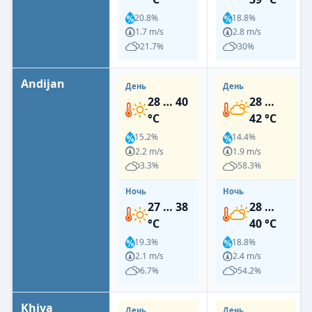
20.8%
18.8%
1.7 m/s
2.8 m/s
21.7%
30%
Andijan
День
День
28 … 40
28 …
°C
42 °C
15.2%
14.4%
2.2 m/s
1.9 m/s
3.3%
58.3%
Ночь
Ночь
27 … 38
28 …
°C
40 °C
19.3%
18.8%
2.1 m/s
2.4 m/s
6.7%
54.2%
Khiva
День
День