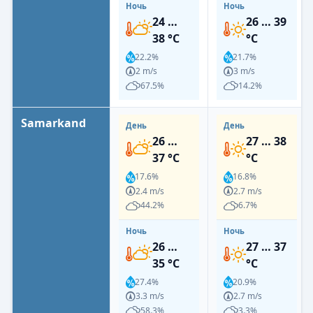
Ночь
Ночь
24 …
26 … 39
38 °C
°C
22.2%
21.7%
2 m/s
3 m/s
67.5%
14.2%
Samarkand
День
День
26 …
27 … 38
37 °C
°C
17.6%
16.8%
2.4 m/s
2.7 m/s
44.2%
6.7%
Ночь
Ночь
26 …
27 … 37
35 °C
°C
27.4%
20.9%
3.3 m/s
2.7 m/s
58.3%
3.3%