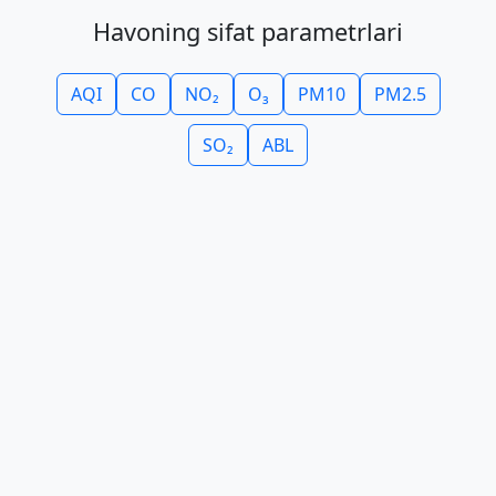
Havoning sifat parametrlari
AQI
CO
NO₂
O₃
PM10
PM2.5
SO₂
ABL