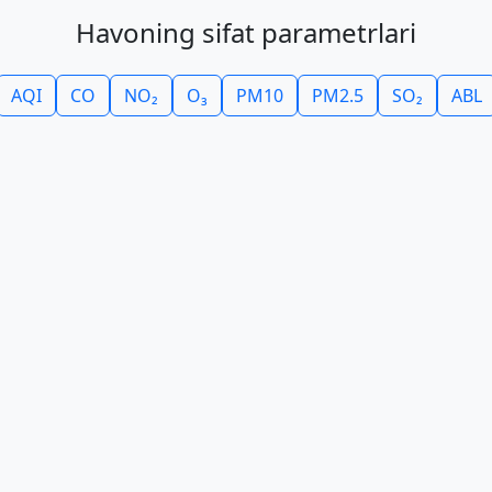
Havoning sifat parametrlari
AQI
CO
NO₂
O₃
PM10
PM2.5
SO₂
ABL